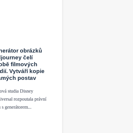
nerátor obrázků
journey čelí
obě filmových
dií. Vytváří kopie
ámých postav
ová studia Disney
iversal rozpoutala právní
u s generátorem...