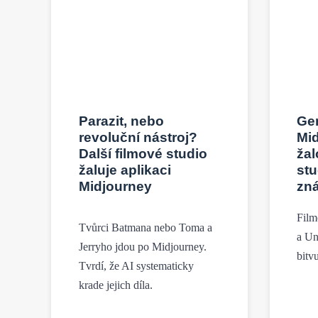
Parazit, nebo
Ge
revoluční nástroj?
Mid
Další filmové studio
žal
žaluje aplikaci
stu
Midjourney
zn
Film
Tvůrci Batmana nebo Toma a
a Un
Jerryho jdou po Midjourney.
bitv
Tvrdí, že AI systematicky
krade jejich díla.